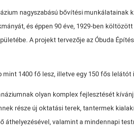
mnázium nagyszabású bővítési munkálatainak ké
okmányát, és éppen 90 éve, 1929-ben költözött 
ületébe. A projekt tervezője az Óbuda Építész
nt 1400 fő lesz, illetve egy 150 fős lelátót 
imnáziumnak olyan komplex fejlesztését kíván
ek része új oktatási terek, tantermek kialakí
ő áthelyezésével, valamint a mindennapi test