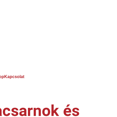
op
Kapcsolat
acsarnok és