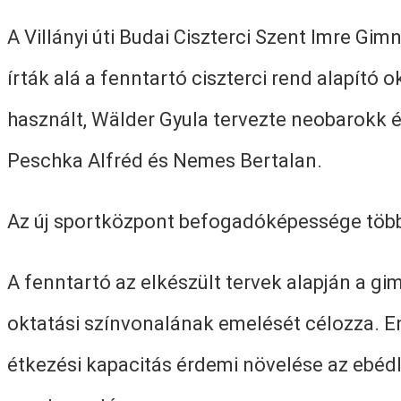
A Villányi úti Budai Ciszterci Szent Imre Gi
írták alá a fenntartó ciszterci rend alapító 
használt, Wälder Gyula tervezte neobarokk ép
Peschka Alfréd és Nemes Bertalan.
Az új sportközpont befogadóképessége több mi
A fenntartó az elkészült tervek alapján a g
oktatási színvonalának emelését célozza. Enn
étkezési kapacitás érdemi növelése az ebédl