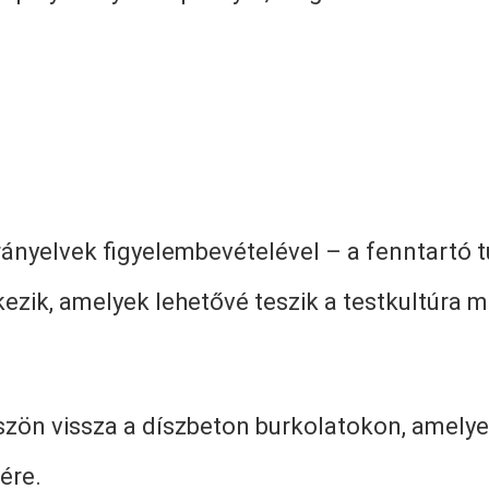
rányelvek figyelembevételével – a fenntartó 
lkezik, amelyek lehetővé teszik a testkultúra
köszön vissza a díszbeton burkolatokon, amel
ére.