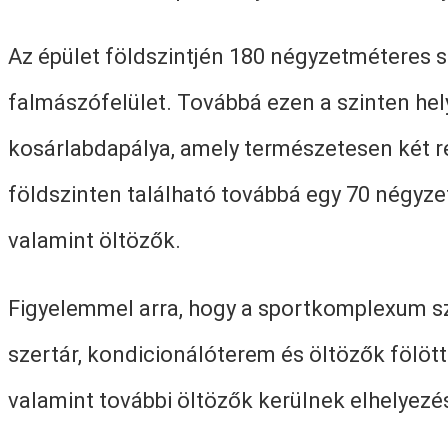
Az épület földszintjén 180 négyzetméteres s
falmászófelület. Továbbá ezen a szinten he
kosárlabdapálya, amely természetesen két r
földszinten található továbbá egy 70 négyzet
valamint öltözők.
Figyelemmel arra, hogy a sportkomplexum sz
szertár, kondicionálóterem és öltözők fölött
valamint további öltözők kerülnek elhelyezé