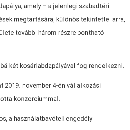
pálya, amely – a jelenlegi szabadtéri
ések megtartására, különös tekintettel arra,
rülete további három részre bontható
bá két kosárlabdapályával fog rendelkezni.
t 2019. november 4-én vállalkozási
otta konzorciummal.
os, a használatbavételi engedély