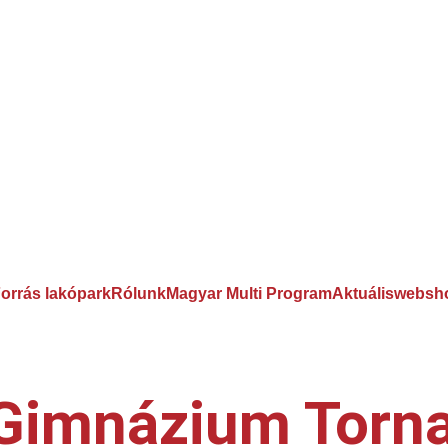
orrás lakópark
Rólunk
Magyar Multi Program
Aktuális
websh
 Gimnázium Torn