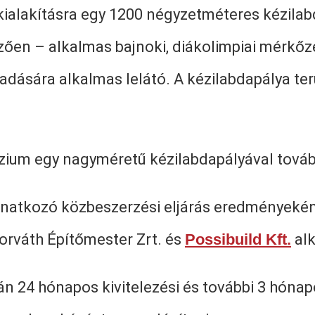
alakításra egy 1200 négyzetméteres kézilabda
zően – alkalmas bajnoki, diákolimpiai mérkőz
gadására alkalmas lelátó. A kézilabdapálya te
ázium egy nagyméretű kézilabdapályával továb
natkozó közbeszerzési eljárás eredményekén
Horváth Építőmester Zrt. és
Possibuild Kft.
alk
án 24 hónapos kivitelezési és további 3 hónap