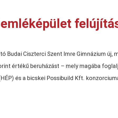
mléképület felújítá
tó Budai Ciszterci Szent Imre Gimnázium új, 
 forint értékű beruházást – mely magába fogl
(HÉP) és a bicskei Possibuild Kft. konzorciuma