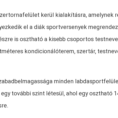
zertornafelület kerül kialakításra, amelynek 
lyezkedik el a diák sportversenyek megrend
észre is osztható a kisebb csoportos testne
méteres kondicionálóterem, szertár, testnevel
abadbelmagassága minden labdasportfelület t
 egy további szint létesül, ahol egy osztható
sre.