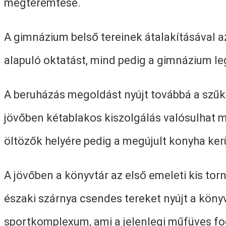
megteremtése.
A gimnázium belső tereinek átalakításával a
alapuló oktatást, mind pedig a gimnázium leg
A beruházás megoldást nyújt továbbá a szűkö
jövőben kétablakos kiszolgálás valósulhat me
öltözők helyére pedig a megújult konyha kerü
A jövőben a könyvtár az első emeleti kis tor
északi szárnya csendes tereket nyújt a köny
sportkomplexum, ami a jelenlegi műfüves foc