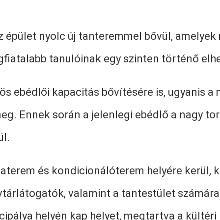
z épület nyolc új tanteremmel bővül, amelyek
fiatalabb tanulóinak egy szinten történő elhe
s ebédlői kapacitás bővítésére is, ugyanis a 
g. Ennek során a jelenlegi ebédlő a nagy torn
l.
naterem és kondicionálóterem helyére kerül, ki
vtárlátogatók, valamint a tantestület számára
ipálya helyén kap helyet, megtartva a kültér