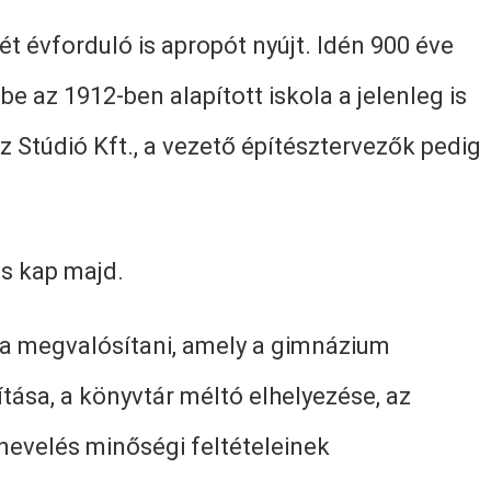
t évforduló is apropót nyújt. Idén 900 éve
be az 1912-ben alapított iskola a jelenleg is
 Stúdió Kft., a vezető építésztervezők pedig
is kap majd.
ja megvalósítani, amely a gimnázium
tása, a könyvtár méltó elhelyezése, az
nevelés minőségi feltételeinek