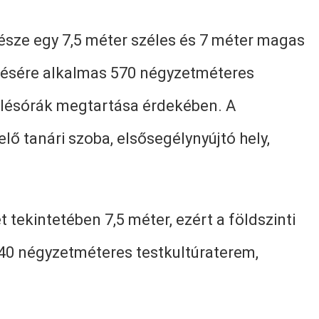
része egy 7,5 méter széles és 7 méter magas
ezésére alkalmas 570 négyzetméteres
velésórák megtartása érdekében. A
ő tanári szoba, elsősegélynyújtó hely,
ekintetében 7,5 méter, ezért a földszinti
 140 négyzetméteres testkultúraterem,