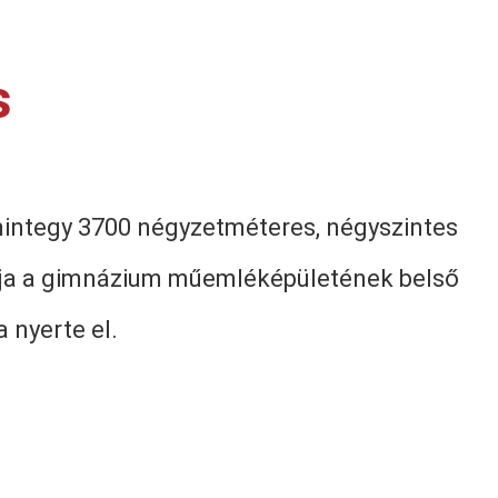
s
mintegy 3700 négyzetméteres, négyszintes
alja a gimnázium műemléképületének belső
 nyerte el.