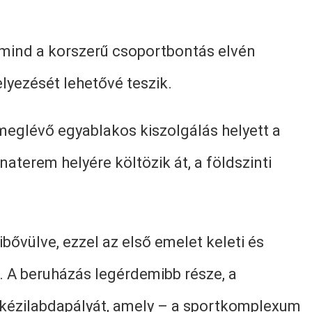
 mind a korszerű csoportbontás elvén
lyezését lehetővé teszik.
meglévő egyablakos kiszolgálás helyett a
aterem helyére költözik át, a földszinti
bővülve, ezzel az első emelet keleti és
.
A beruházás legérdemibb része, a
i kézilabdapályát, amely – a sportkomplexum