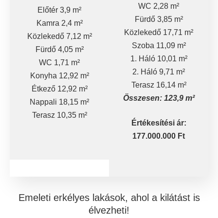
WC 2,28 m²
Előtér 3,9 m²
Fürdő 3,85 m²
Kamra 2,4 m²
Közlekedő 17,71 m²
Közlekedő 7,12 m²
Szoba 11,09 m²
Fürdő 4,05 m²
1. Háló 10,01 m²
WC 1,71 m²
2. Háló 9,71 m²
Konyha 12,92 m²
Terasz 16,14 m²
Étkező 12,92 m²
Összesen: 123,9 m²
Nappali 18,15 m²
Terasz 10,35 m²
Értékesítési ár:
177.000.000 Ft
Emeleti erkélyes lakások, ahol a kilátást is
élvezheti!