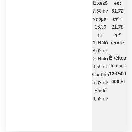
Étkező
en:
7,68 m²
91,72
Nappali
m² +
16,39
11,78
m²
m²
1. Háló
terasz
8,02 m²
Értékes
2. Háló
ítési ár:
9,59 m²
126.500
Gardrób
.000 Ft
5,32 m²
Fürdő
4,59 m²