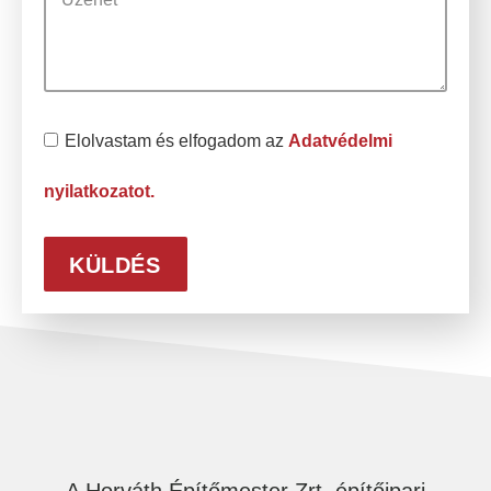
Elolvastam és elfogadom az
Adatvédelmi
nyilatkozatot.
KÜLDÉS
A Horváth Építőmester Zrt. építőipari