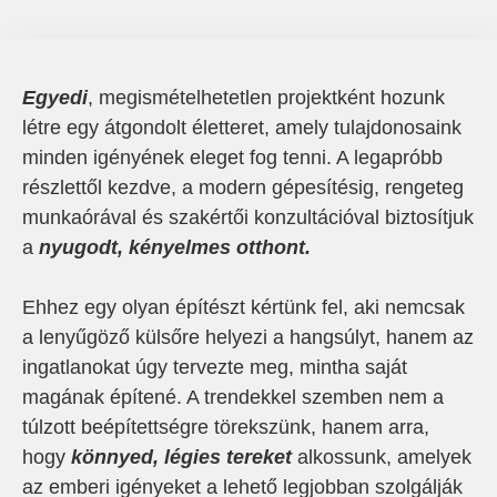
Egyedi
, megismételhetetlen projektként hozunk
létre egy átgondolt életteret, amely tulajdonosaink
minden igényének eleget fog tenni. A legapróbb
részlettől kezdve, a modern gépesítésig, rengeteg
munkaórával és szakértői konzultációval biztosítjuk
a
nyugodt, kényelmes otthont.
Ehhez egy olyan építészt kértünk fel, aki nemcsak
a lenyűgöző külsőre helyezi a hangsúlyt, hanem az
ingatlanokat úgy tervezte meg, mintha saját
magának építené. A trendekkel szemben nem a
túlzott beépítettségre törekszünk, hanem arra,
hogy
könnyed, légies tereket
alkossunk, amelyek
az emberi igényeket a lehető legjobban szolgálják