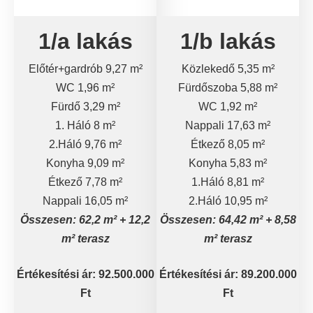
1/a lakás
1/b lakás
Előtér+gardrób 9,27 m²
Közlekedő 5,35 m²
WC 1,96 m²
Fürdőszoba 5,88 m²
Fürdő 3,29 m²
WC 1,92 m²
1. Háló 8 m²
Nappali 17,63 m²
2.Háló 9,76 m²
Étkező 8,05 m²
Konyha 9,09 m²
Konyha 5,83 m²
Étkező 7,78 m²
1.Háló 8,81 m²
Nappali 16,05 m²
2.Háló 10,95 m²
Összesen: 62,2 m² + 12,2
Összesen: 64,42 m² + 8,58
m² terasz
m² terasz
Értékesítési ár: 92.500.000
Értékesítési ár: 89.200.000
Ft
Ft