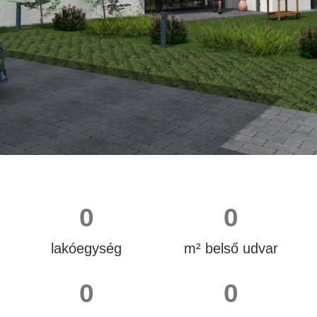
0
0
lakóegység
m² belső udvar
0
0