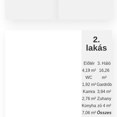
2.
lakás
Előtér
3. Háló
4,19 m²
16,26
WC
m²
1,92 m²
Gardrób
Kamra
3,94 m²
2,76 m²
Zuhany
Konyha
zó 4 m²
7,06 m²
Összes