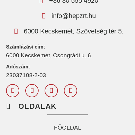
+36 30 555 4920
info@hepzrt.hu
6000 Kecskemét, Szövetség tér 5.
Számlázási cím:
6000 Kecskemét, Csongrádi u. 6.
Adószám:
23037108-2-03
OLDALAK
FŐOLDAL