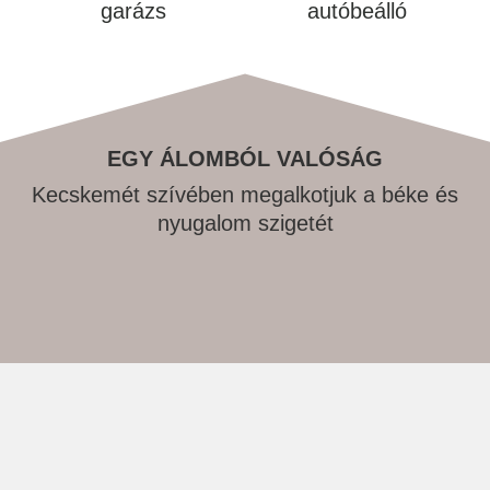
garázs
autóbeálló
EGY ÁLOMBÓL VALÓSÁG
Kecskemét szívében megalkotjuk a béke és
nyugalom szigetét