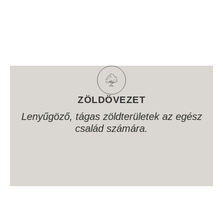
ZÖLDÖVEZET
Lenyűgöző, tágas zöldterületek az egész
család számára.