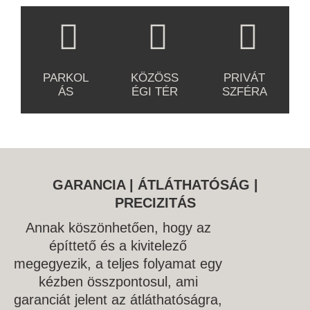
biztonsá
területek
k,
nyugodt,
lakók
yabb
gos
, ahol
amelyek
csendes
nyugalm
rezsit
parkoló,
barátok
az
környez
át és
biztosíta
amely a
és
intimitás
etet
védelmé
nak.
mindenn
szomsz
t és a
kínál.
t.
PARKOL
KÖZÖSS
PRIVÁT
api
édok
zavartal
ÁS
ÉGI TÉR
SZFÉRA
autóhas
találkoz
an
ználatot
hatnak,
pihenést
egyszer
hogy
helyezik
űbbé
valódi
előtérbe
teszi.
közössé
.
gi
GARANCIA | ÁTLÁTHATÓSÁG |
élményt
PRECIZITÁS
éljenek
át.
Annak köszönhetően, hogy az
építtető és a kivitelező
megegyezik, a teljes folyamat egy
kézben összpontosul, ami
garanciát jelent az átláthatóságra,