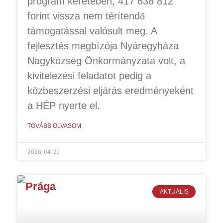
program keretében, 417 638 812
forint vissza nem térítendő
támogatással valósult meg. A
fejlesztés megbízója Nyáregyháza
Nagyközség Önkormányzata volt, a
kivitelezési feladatot pedig a
közbeszerzési eljárás eredményeként
a HÉP nyerte el.
TOVÁBB OLVASOM
2026-04-21
AKTUÁLIS