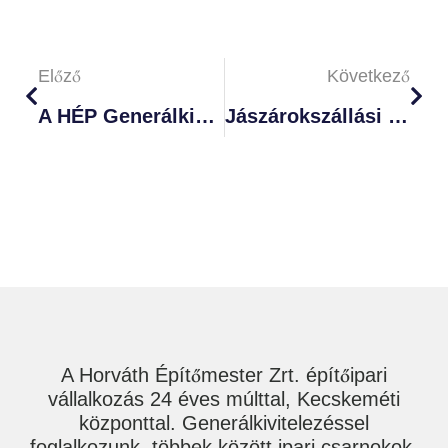
Előző
Következő
A HÉP Generálkivitelezésében Készült El A Csillagfény Óvoda
Jászárokszállási Futsal Csarnok – 150 Fős Lelátóval Készül Az Új Sportlétesítmény
A Horváth Építőmester Zrt. építőipari
vállalkozás 24 éves múlttal, Kecskeméti
központtal. Generálkivitelezéssel
foglalkozunk, többek között ipari csarnokok,