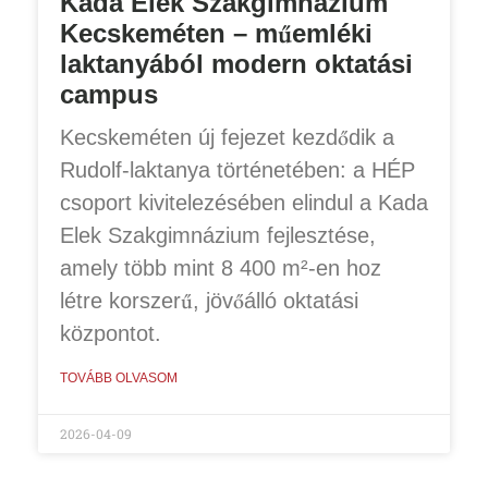
Kada Elek Szakgimnázium
Kecskeméten – műemléki
laktanyából modern oktatási
campus
Kecskeméten új fejezet kezdődik a
Rudolf-laktanya történetében: a HÉP
csoport kivitelezésében elindul a Kada
Elek Szakgimnázium fejlesztése,
amely több mint 8 400 m²-en hoz
létre korszerű, jövőálló oktatási
központot.
TOVÁBB OLVASOM
2026-04-09