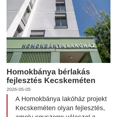
Homokbánya bérlakás
fejlesztés Kecskeméten
2026-05-05
A Homokbánya lakóház projekt
Kecskeméten olyan fejlesztés,
amely egyszerre válaszol a