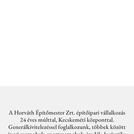
A Horváth Építőmester Zrt. építőipari vállalkozás
24 éves múlttal, Kecskeméti központtal.
Generálkivitelezéssel foglalkozunk, többek között
ipari csarnokok, sportcsarnokok, irodák, logisztika