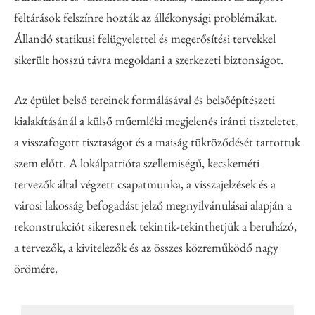
feltárások felszínre hozták az állékonysági problémákat.
Állandó statikusi felügyelettel és megerősítési tervekkel
sikerült hosszú távra megoldani a szerkezeti biztonságot.
Az épület belső tereinek formálásával és belsőépítészeti
kialakításánál a külső műemléki megjelenés iránti tiszteletet,
a visszafogott tisztaságot és a maiság tükröződését tartottuk
szem előtt. A lokálpatrióta szellemiségű, kecskeméti
tervezők által végzett csapatmunka, a visszajelzések és a
városi lakosság befogadást jelző megnyilvánulásai alapján a
rekonstrukciót sikeresnek tekintik-tekinthetjük a beruházó,
a tervezők, a kivitelezők és az összes közreműködő nagy
örömére.