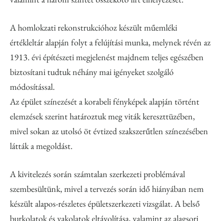
A homlokzati rekonstrukcióhoz készült műemléki
értékleltár alapján folyt a felújítási munka, melynek révén az
1913. évi építészeti megjelenést majdnem teljes egészében
biztosítani tudtuk néhány mai igényeket szolgáló
módosítással.
Az épület színezését a korabeli fényképek alapján történt
elemzések szerint határoztuk meg viták kereszttüzében,
mivel sokan az utolsó öt évtized szakszerűtlen színezésében
látták a megoldást.
A kivitelezés során számtalan szerkezeti problémával
szembesültünk, mivel a tervezés során idő hiányában nem
készült alapos-részletes épületszerkezeti vizsgálat. A belső
burkolatok és vakolatok eltávolítása, valamint az alagsori