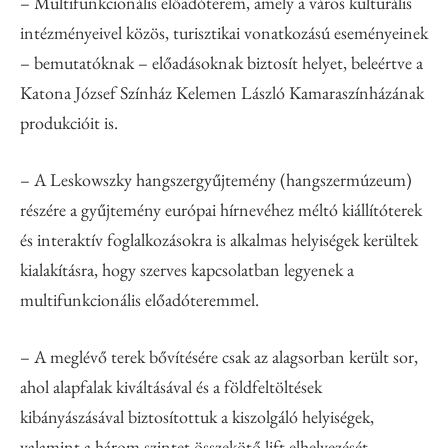
– Multifunkcionális előadóterem, amely a város kulturális
intézményeivel közös, turisztikai vonatkozású eseményeinek
– bemutatóknak – előadásoknak biztosít helyet, beleértve a
Katona József Színház Kelemen László Kamaraszínházának
produkcióit is.
– A Leskowszky hangszergyűjtemény (hangszermúzeum)
részére a gyűjtemény európai hírnevéhez méltó kiállítóterek
és interaktív foglalkozásokra is alkalmas helyiségek kerültek
kialakításra, hogy szerves kapcsolatban legyenek a
multifunkcionális előadóteremmel.
– A meglévő terek bővítésére csak az alagsorban került sor,
ahol alapfalak kiváltásával és a földfeltöltések
kibányászásával biztosítottuk a kiszolgáló helyiségek,
valamint a három szintet összekötő lift elhelyezését.