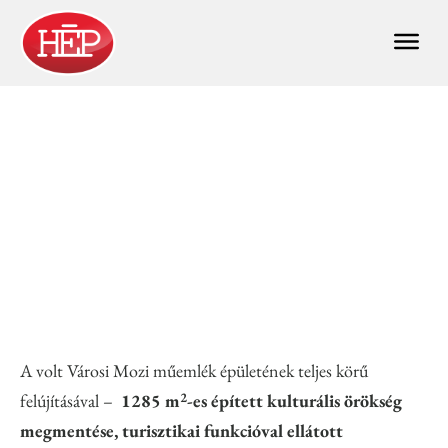
KECSKEMÉT RÉGI VÁROSI MOZI
Műemlék felújítás
A volt Városi Mozi műemlék épületének teljes körű
2
felújításával –
1285 m
-es épített kulturális örökség
megmentése, turisztikai funkcióval ellátott