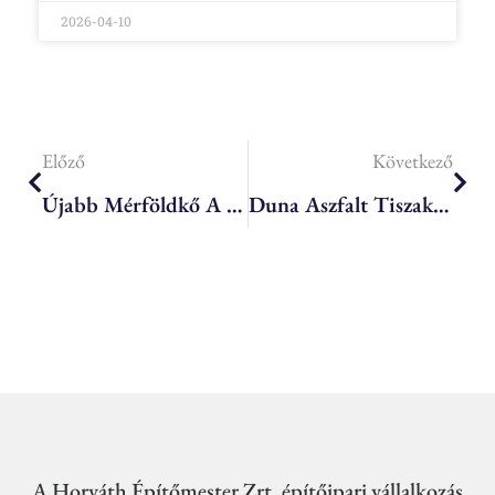
2026-04-10
Előző
Következő
Újabb Mérföldkő A Kecskeméti Piarista Gimnázium Felújításában
Duna Aszfalt Tiszakécskei Telephelyfejlesztés
A Horváth Építőmester Zrt. építőipari vállalkozás