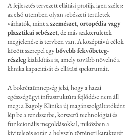
A fejlesztés tervezett ellátási profilja igen széles:
az első ütemben olyan sebészeti területek
várhatók, mint a
szemészet, ortopédia vagy
plasztikai sebészet
, de más szakterületek
megjelenése is tervben van. A középtávú célok
között szerepel egy
bővebb fekvőbeteg-
részleg
kialakítása is, amely tovább növelné a
klinika kapacitását és ellátási spektrumát.
A bokrétaünnepség jelzi, hogy a hazai
egészségügyi infrastruktúra fejlődése nem áll
meg: a Bagoly Klinika új magánszolgáltatóként
lép be a rendszerbe, korszerű technológiai és
funkcionális megoldásokkal, miközben a
kivitelezés során a helyszín történeti karakterét