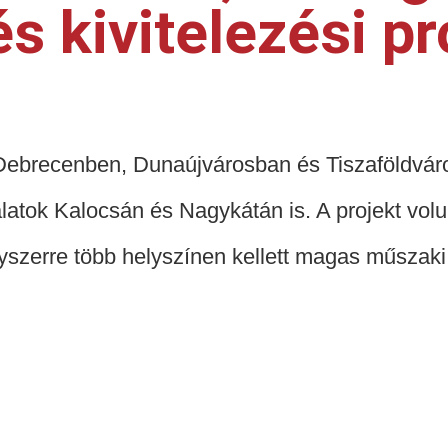
s kivitelezési pr
brecenben, Dunaújvárosban és Tiszaföldváron 
latok Kalocsán és Nagykátán is. A projekt volu
yszerre több helyszínen kellett magas műszak