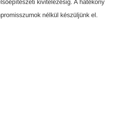
sőépítészeti kivitelezésig. A hatékony
mpromisszumok nélkül készüljünk el.