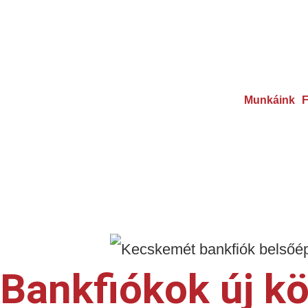
Munkáink
F
Bankfiókok új k