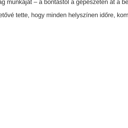
 munkáját – a bontástól a gépészeten át a bel
etővé tette, hogy minden helyszínen időre, ko