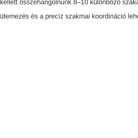
kellett összehangolnunk 8–10 különböző szakág
ütemezés és a precíz szakmai koordináció leh