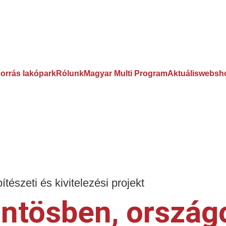
orrás lakópark
Rólunk
Magyar Multi Program
Aktuális
websh
öntösben, ország