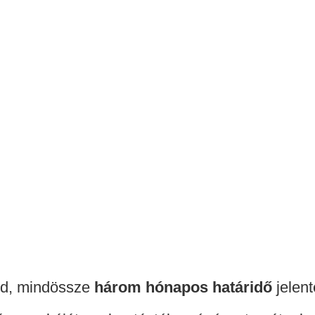
vid, mindössze
három hónapos határidő
jelen