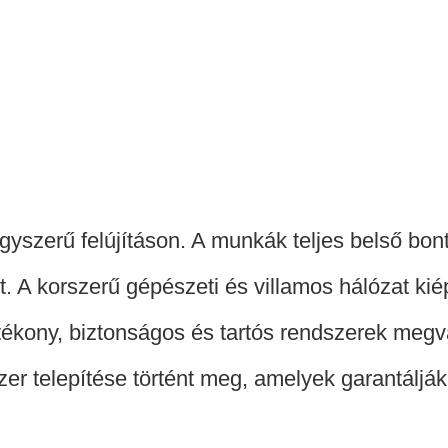
szerű felújításon. A munkák teljes belső bontá
t. A korszerű gépészeti és villamos hálózat kié
ékony, biztonságos és tartós rendszerek megv
er telepítése történt meg, amelyek garantálják