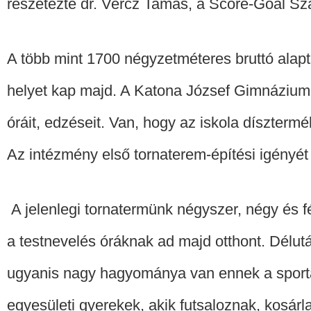
részetezte dr. Vercz Tamás, a Score-Goal Sza
A több mint 1700 négyzetméteres bruttó alapt
helyet kap majd. A Katona József Gimnázium j
óráit, edzéseit. Van, hogy az iskola díszterm
Az intézmény első tornaterem-építési igényét
A jelenlegi tornatermünk négyszer, négy és fé
a testnevelés óráknak ad majd otthont. Délut
ugyanis nagy hagyománya van ennek a sportág
egyesületi gyerekek, akik futsaloznak, kosár