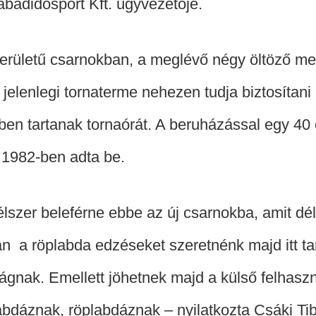
badidősport Kft. ügyvezetője.
erületű csarnokban, a meglévő négy öltöző mell
elenlegi tornaterme nehezen tudja biztosítani 
ében tartanak tornaórát. A beruházással egy 40 
 1982-ben adta be.
lszer beleférne ebbe az új csarnokba, amit déle
án a röplabda edzéseket szeretnénk majd itt t
nak. Emellett jöhetnek majd a külső felhaszná
labdáznak, röplabdáznak – nyilatkozta Csáki Ti