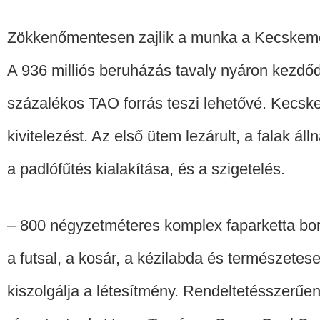
Zökkenőmentesen zajlik a munka a Kecskemét
A 936 milliós beruházás tavaly nyáron kezdőd
százalékos TAO forrás teszi lehetővé. Kecske
kivitelezést. Az első ütem lezárult, a falak 
a padlófűtés kialakítása, és a szigetelés.
– 800 négyzetméteres komplex faparketta borí
a futsal, a kosár, a kézilabda és természetese
kiszolgálja a létesítmény. Rendeltetésszerűe