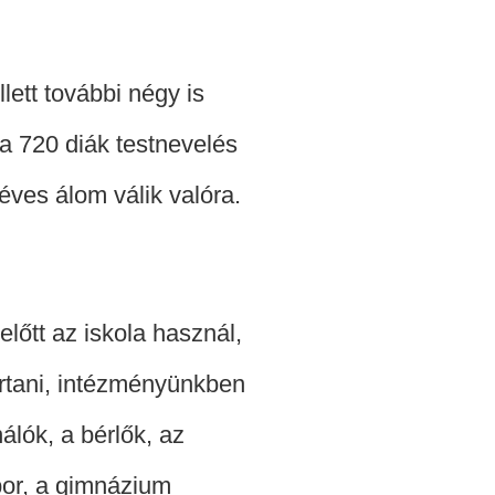
ett további négy is
a 720 diák testnevelés
éves álom válik valóra.
lőtt az iskola használ,
artani, intézményünkben
lók, a bérlők, az
bor, a gimnázium