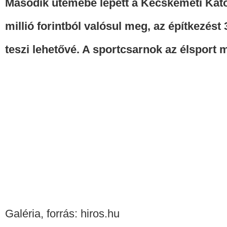
Második ütemébe lépett a Kecskeméti Kat
millió forintból valósul meg,
az építkezést
teszi lehetővé. A sportcsarnok az élsport 
Galéria, forrás: hiros.hu