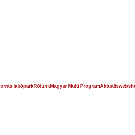
orrás lakópark
Rólunk
Magyar Multi Program
Aktuális
websh