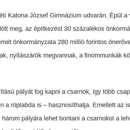
i Katona József Gimnázium udvarán. Épül a v
ött meg, az építkezést 30 százalékos önkormány
mét önkormányzata 280 millió forintos önerőve
állnak, nyílászárók megvannak, a finommunkák k
tású pályát fog kapni a csarnok, így több csa
n a röplabda is – hasznosíthatja. Emellett az is
n három pályára lehet bontani a csarnokot a le