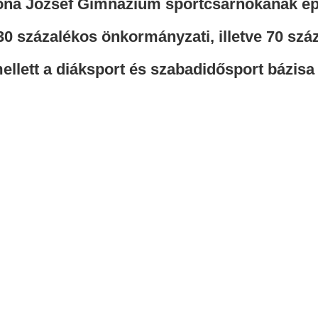
ona József Gimnázium sportcsarnokának épí
 30 százalékos önkormányzati, illetve 70 sz
mellett a diáksport és szabadidősport bázisa