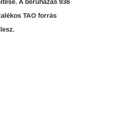
tése. A beruházás 936
ázalékos TAO forrás
 lesz.