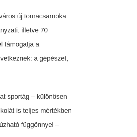
áros új tornacsarnoka.
zati, illetve 70
l támogatja a
övetkeznek: a gépészet,
pat sportág – különösen
kolát is teljes mértékben
húzható függönnyel –