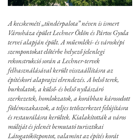
A kecskeméti „tündérpalota” néven is ismert
Városháza épület Lechner Ödön és Pártos Gyula
tervei alapján épült. A műemléki- és városképi
szempontokat előtérbe helyező jelenlegi
rekonstrukció során a Lechner-tervek
felhasználásával került visszaállításra az
építéskori alaprajzi elrendezés. A belső terek,
burkolatok, a külső- és belső nyílászáró
szerkezetek, homlokzatok, a korábban károsodott
födémszakaszok, a teljes tetőszerkezet felújításra
és restaurálásra kerültek. Kialakították a város
múltját és jelenét bemutató turisztikai
Látogatóközpontot, valamint az építés korát