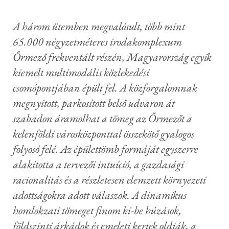
A három ütemben megvalósult, több mint
65.000 négyzetméteres irodakomplexum
Őrmező frekventált részén, Magyarország egyik
kiemelt multimodális közlekedési
csomópontjában épült fel. A közforgalomnak
megnyitott, parkosított belső udvaron át
szabadon áramolhat a tömeg az Őrmezőt a
kelenföldi városközponttal összekötő gyalogos
folyosó felé. Az épülettömb formáját egyszerre
alakította a tervezői intuíció, a gazdasági
racionalitás és a részletesen elemzett környezeti
adottságokra adott válaszok. A dinamikus
homlokzati tömeget finom ki-be húzások,
földszinti árkádok és emeleti kertek oldják, a