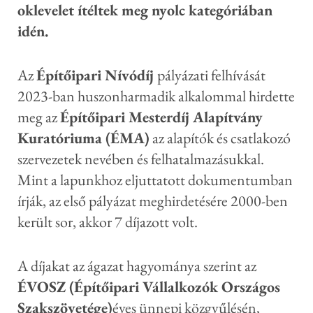
oklevelet ítéltek meg nyolc kategóriában
idén.
Az
Építőipari Nívódíj
pályázati felhívását
2023-ban huszonharmadik alkalommal hirdette
meg az
Építőipari Mesterdíj Alapítvány
Kuratóriuma (ÉMA)
az alapítók és csatlakozó
szervezetek nevében és felhatalmazásukkal.
Mint a lapunkhoz eljuttatott dokumentumban
írják, az első pályázat meghirdetésére 2000-ben
került sor, akkor 7 díjazott volt.
A díjakat az ágazat hagyománya szerint az
ÉVOSZ (Építőipari Vállalkozók Országos
Szakszövetége)
éves ünnepi közgyűlésén,