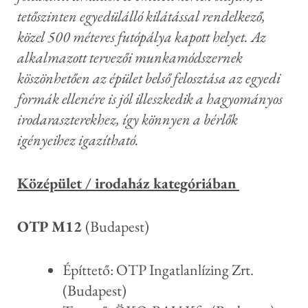
tetőszinten egyedülálló kilátással rendelkező,
közel 500 méteres futópálya kapott helyet. Az
alkalmazott tervezői munkamódszernek
köszönhetően az épület belső felosztása az egyedi
formák ellenére is jól illeszkedik a hagyományos
irodaraszterekhez, így könnyen a bérlők
igényeihez igazítható.
Középület / irodaház kategóriában
OTP M12
(Budapest)
Építtető: OTP Ingatlanlízing Zrt.
(Budapest)