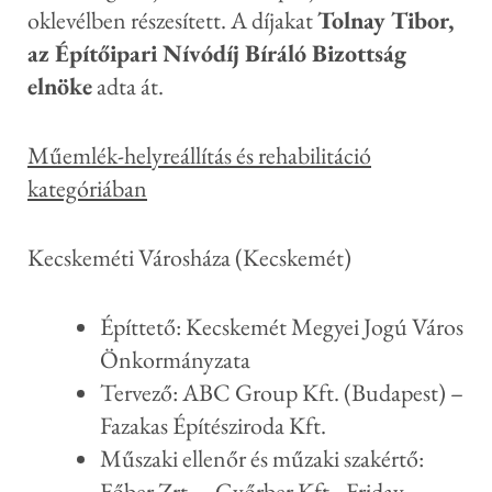
oklevélben részesített. A díjakat
Tolnay Tibor,
az Építőipari Nívódíj Bíráló Bizottság
elnöke
adta át.
Műemlék-helyreállítás és rehabilitáció
kategóriában
Kecskeméti Városháza (Kecskemét)
Építtető: Kecskemét Megyei Jogú Város
Önkormányzata
Tervező: ABC Group Kft. (Budapest) –
Fazakas Építésziroda Kft.
Műszaki ellenőr és műzaki szakértő:
Főber Zrt. – Győrber Kft.- Friday