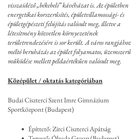
visszaidéző „békebeli” kávéházat is. Az épületben
energetikai korszerűsítés, épületvillamossági- és
épületgépészeti felújítás valósult meg, illetve a
létesítmény közvetlen környezetének
területrendezésére is sor került. A város rangjához
méltó beruházás az épület folyamatos, üzemszerű
működése mellett példaértékűen valósult meg.
Középület / oktatás kategóriában
Budai Ciszterci Szent Imre Gimnázium
Sportközpont (Budapest)
Építtető: Zirci Ciszterci Apátság
Tervező: Óbuda Group (Budapest)