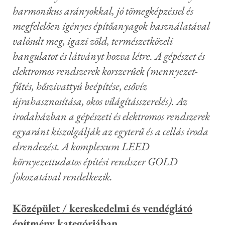
harmonikus arányokkal, jó tömegképzéssel és
megfelelően igényes építőanyagok használatával
valósult meg, igazi zöld, természetközeli
hangulatot és látványt hozva létre. A gépészet és
elektromos rendszerek korszerűek (mennyezet-
fűtés, hőszivattyú beépítése, esővíz
újrahasznosítása, okos világításszerelés). Az
irodaházban a gépészeti és elektromos rendszerek
egyaránt kiszolgálják az egyterű és a cellás iroda
elrendezést. A komplexum LEED
környezettudatos építési rendszer GOLD
fokozatával rendelkezik.
Középület / kereskedelmi és vendéglátó
építmény kategóriában