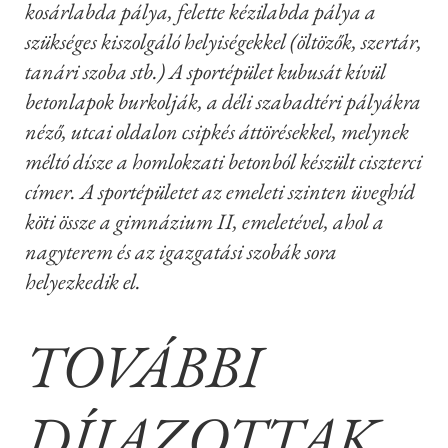
kosárlabda pálya, felette kézilabda pálya a
szükséges kiszolgáló helyiségekkel (öltözők, szertár,
tanári szoba stb.) A sportépület kubusát kívül
betonlapok burkolják, a déli szabadtéri pályákra
néző, utcai oldalon csipkés áttörésekkel, melynek
méltó dísze a homlokzati betonból készült ciszterci
címer. A sportépületet az emeleti szinten üveghíd
köti össze a gimnázium II, emeletével, ahol a
nagyterem és az igazgatási szobák sora
helyezkedik el.
TOVÁBBI
DÍJAZOTTAK