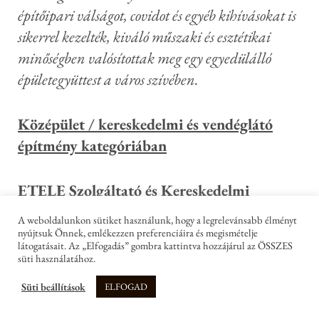
építőipari válságot, covidot és egyéb kihívásokat is
sikerrel kezelték, kiváló műszaki és esztétikai
minőségben valósítottak meg egy egyedülálló
épületegyüttest a város szívében.
Középület / kereskedelmi és vendéglátó
építmény kategóriában
ETELE Szolgáltató és Kereskedelmi
Központ
(Budapest)
A weboldalunkon sütiket használunk, hogy a legrelevánsabb élményt
nyújtsuk Önnek, emlékezzen preferenciáira és megismételje
látogatásait. Az „Elfogadás” gombra kattintva hozzájárul az ÖSSZES
Építtető: Futureal Csoport (Budapest)
süti használatához.
Tervező: Paulinyi & Partners Zrt.
Süti beállítások
ELFOGAD
(Budapest)