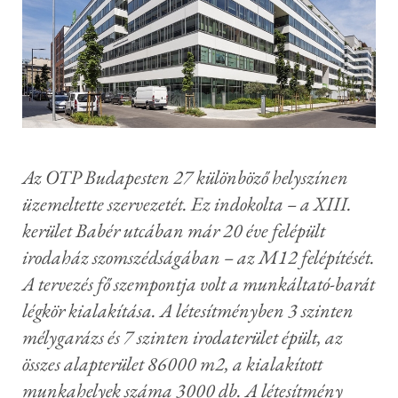
Az OTP Budapesten 27 különböző helyszínen
üzemeltette szervezetét. Ez indokolta – a XIII.
kerület Babér utcában már 20 éve felépült
irodaház szomszédságában – az M12 felépítését.
A tervezés fő szempontja volt a munkáltató-barát
légkör kialakítása. A létesítményben 3 szinten
mélygarázs és 7 szinten irodaterület épült, az
összes alapterület 86000 m2, a kialakított
munkahelyek száma 3000 db. A létesítmény