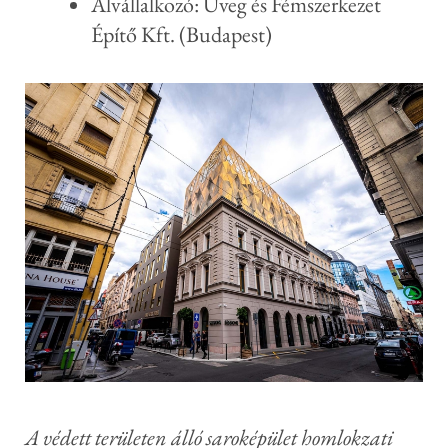
Alvállalkozó: Üveg és Fémszerkezet
Építő Kft. (Budapest)
A védett területen álló saroképület homlokzati