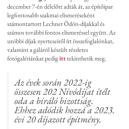
december 7-én délelőtt adták át, az építőipar
legfontosabb szakmai elismeréseként
számontartott Lechner Ödön-díjakkal és
számos további fontos elismeréssel együtt. Az
utóbbi díjak nyerteseiről írt összefoglalónkat,
valamint a gáláról készült részletes
fotógalériánkat pedig
itt
tekinthetik meg.
Az évek során 2022-ig
összesen 202 Nívódíjat ítélt
oda a bíráló bizottság.
Ehhez adódik hozzá a 2023.
évi 20 díjazott építmény.