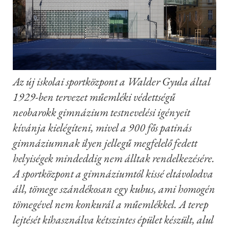
Az új iskolai sportközpont a Walder Gyula által
1929-ben tervezet műemléki védettségű
neobarokk gimnázium testnevelési igényeit
kívánja kielégíteni, mivel a 900 fős patinás
gimnáziumnak ilyen jellegű megfelelő fedett
helyiségek mindeddig nem álltak rendelkezésére.
A sportközpont a gimnáziumtól kissé eltávolodva
áll, tömege szándékosan egy kubus, ami homogén
tömegével nem konkurál a műemlékkel. A terep
lejtését kihasználva kétszintes épület készült, alul