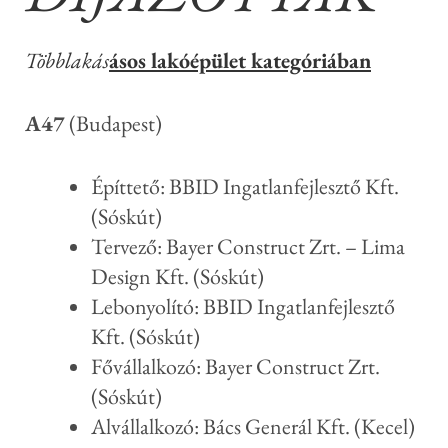
Többlakás
ásos lakóépület kategóriában
A47
(Budapest)
Építtető: BBID Ingatlanfejlesztő Kft.
(Sóskút)
Tervező: Bayer Construct Zrt. – Lima
Design Kft. (Sóskút)
Lebonyolító: BBID Ingatlanfejlesztő
Kft. (Sóskút)
Fővállalkozó: Bayer Construct Zrt.
(Sóskút)
Alvállalkozó: Bács Generál Kft. (Kecel)