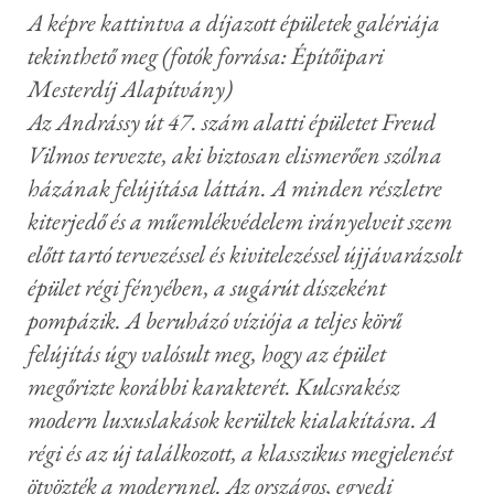
A képre kattintva a díjazott épületek galériája
tekinthető meg (fotók forrása: Építőipari
Mesterdíj Alapítvány)
Az Andrássy út 47. szám alatti épületet Freud
Vilmos tervezte, aki biztosan elismerően szólna
házának felújítása láttán. A minden részletre
kiterjedő és a műemlékvédelem irányelveit szem
előtt tartó tervezéssel és kivitelezéssel újjávarázsolt
épület régi fényében, a sugárút díszeként
pompázik. A beruházó víziója a teljes körű
felújítás úgy valósult meg, hogy az épület
megőrizte korábbi karakterét. Kulcsrakész
modern luxuslakások kerültek kialakításra. A
régi és az új találkozott, a klasszikus megjelenést
ötvözték a modernnel. Az országos, egyedi