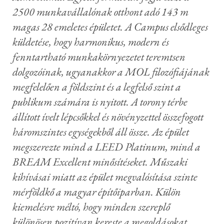
2500 munkavállalónak otthont adó 143 m
magas 28 emeletes épületet. A Campus elsődleges
küldetése, hogy harmonikus, modern és
fenntartható munkakörnyezetet teremtsen
dolgozóinak, ugyanakkor a MOL filozófiájának
megfelelően a földszint és a legfelső szint a
publikum számára is nyitott. A torony térbe
állított ívelt lépcsőkkel és növényzettel összefogott
háromszintes egységekből áll össze. Az épület
megszerezte mind a LEED Platinum, mind a
BREAM Excellent minősítéseket. Műszaki
kihívásai miatt az épület megvalósítása szinte
mérföldkő a magyar építőiparban. Külön
kiemelésre méltó, hogy minden szereplő
különösen pozitívan kereste a megoldásokat,