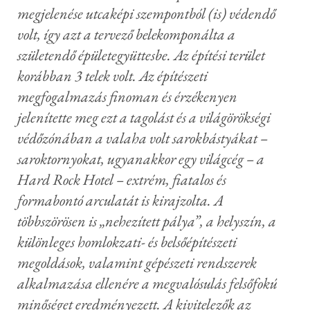
megjelenése utcaképi szempontból (is) védendő
volt, így azt a tervező belekomponálta a
születendő épületegyüttesbe. Az építési terület
korábban 3 telek volt. Az építészeti
megfogalmazás finoman és érzékenyen
jelenítette meg ezt a tagolást és a világörökségi
védőzónában a valaha volt sarokbástyákat –
saroktornyokat, ugyanakkor egy világcég – a
Hard Rock Hotel – extrém, fiatalos és
formabontó arculatát is kirajzolta. A
többszörösen is „nehezített pálya”, a helyszín, a
különleges homlokzati- és belsőépítészeti
megoldások, valamint gépészeti rendszerek
alkalmazása ellenére a megvalósulás felsőfokú
minőséget eredményezett. A kivitelezők az