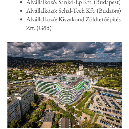
Alvállalkozó: Sankó-Ép Kft. (Budapest)
Alvállalkozó: Schal-Tech Kft. (Budaörs)
Alvállalkozó: Kisvakond Zöldtetőépítés
Zrt. (Göd)