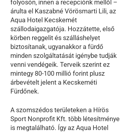
folyosón, innen a recepciónk mellől –
árulta el Kaszabné Vörösmarti Lili, az
Aqua Hotel Kecskemét
szállodaigazgatója. Hozzátette, első
körben reggelit és szálláshelyet
biztosítanak, ugyanakkor a fürdő
minden szolgáltatását igénybe tudják
venni vendégeik. Terveik szerint ez
mintegy 80-100 millió forint plusz
árbevételt jelent a Kecskeméti
Fürdőnek.
A szomszédos területeken a Hírös
Sport Nonprofit Kft. több létesítménye
is megtalálható. Így az Aqua Hotel