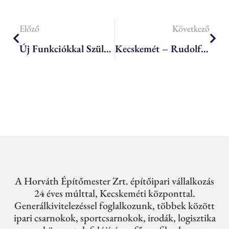
Előző
Következő
Új Funkciókkal Születik Újjá Kecskeméti Kodály Zoltán Zeneakadémia Kolostorépülete
Kecskemét – Rudolf Kert – Gyermekjóléti Központ
A Horváth Építőmester Zrt. építőipari vállalkozás
24 éves múlttal, Kecskeméti központtal.
Generálkivitelezéssel foglalkozunk, többek között
ipari csarnokok, sportcsarnokok, irodák, logisztika