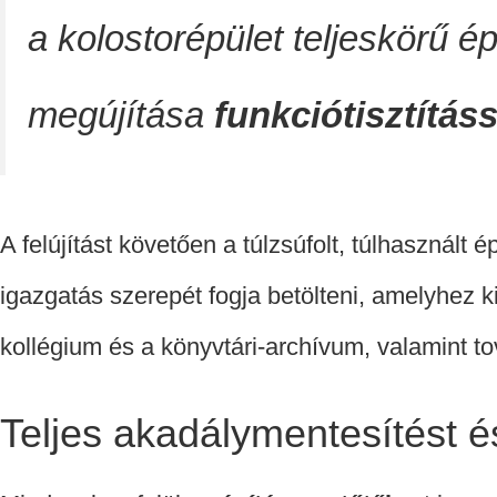
a kolostorépület teljeskörű é
megújítása
funkciótisztítás
A felújítást követően a túlzsúfolt, túlhasznált 
igazgatás szerepét fogja betölteni, amelyhez k
kollégium és a könyvtári-archívum, valamint 
Teljes akadálymentesítést é