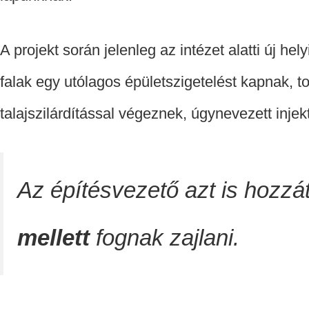
A projekt során jelenleg az intézet alatti új he
falak egy utólagos épületszigetelést kapnak, 
talajszilárdítással végeznek, úgynevezett injektá
Az építésvezető azt is hozzát
mellett
fognak zajlani.