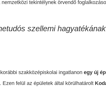
a nemzetközi tekintélynek örvendő foglalkozáso
netudós szellemi hagyatékának
 korábbi szakközépiskolai ingatlanon
egy új ép
 Ezen felül az épületek által körülhatárolt
Kodá