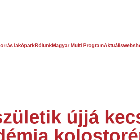
orrás lakópark
Rólunk
Magyar Multi Program
Aktuális
websh
születik újjá ke
démia kolostoré