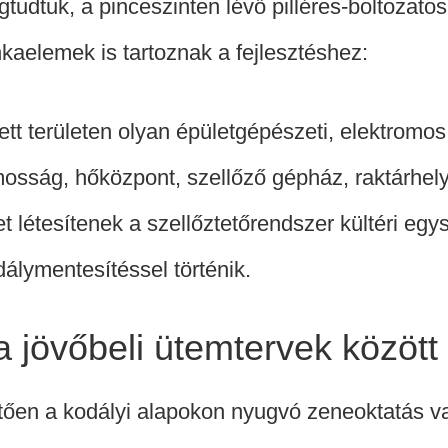
gtudtuk, a pinceszinten lévő pilléres-boltozato
aelemek is tartoznak a fejlesztéshez:
tt területen olyan épületgépészeti, elektromos
omosság, hőközpont, szellőző gépház, raktárhel
 létesítenek a szellőztetőrendszer kültéri egy
dálymentesítéssel történik.
 a jövőbeli ütemtervek között
vetően a kodályi alapokon nyugvó zeneoktatás va