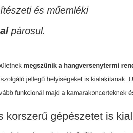
pítészeti és műemléki
sal
párosul.
épületnek
megszűnik a hangversenytermi rend
iszolgáló jellegű helyiségeket is kialakítanak.
tovább funkcionál majd a kamarakoncerteknek 
s korszerű gépészetet is kia