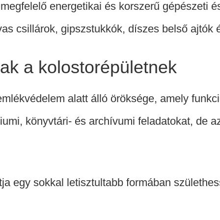
megfelelő energetikai és korszerű gépészeti és 
vas csillárok, gipszstukkók, díszes belső ajtók
dnak a kolostorépületnek
lékvédelem alatt álló öröksége, amely funkci
égiumi, könyvtári- és archívumi feladatokat, de
 egy sokkal letisztultabb formában születhess