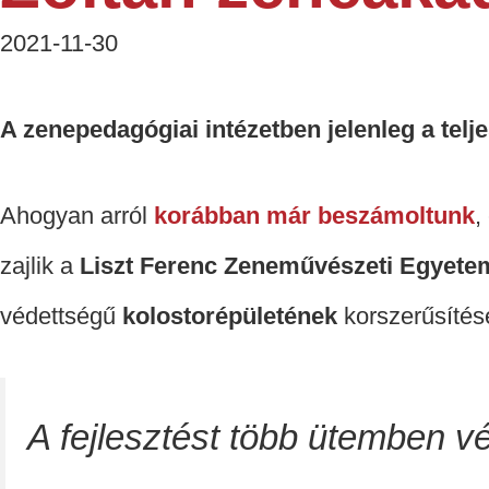
2021-11-30
A zenepedagógiai intézetben jelenleg a telje
Ahogyan arról
korábban már beszámoltunk
,
zajlik a
Liszt Ferenc Zeneművészeti Egyete
védettségű
kolostorépületének
korszerűsítése,
A fejlesztést több ütemben v