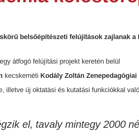
skörű belsőépítészeti felújítások zajlanak a
 egy átfogó felújítási projekt keretén belül
m
kecskeméti
Kodály Zoltán Zenepedagógiai 
 illetve új oktatási és kutatási funkciókkal val
égzik el, tavaly mintegy 2000 n