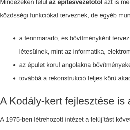
Mindezeken felül
az építésvezetőtől
azt is me
közösségi funkciókat terveznek, de egyéb munk
a fennmaradó, és bővítményként terveze
létesülnek, mint az informatika, elektr
az épület körül angolakna bővítményeket
továbbá a rekonstrukció teljes körű aka
A Kodály-kert fejlesztése is
A 1975-ben létrehozott intézet a felújítást kö