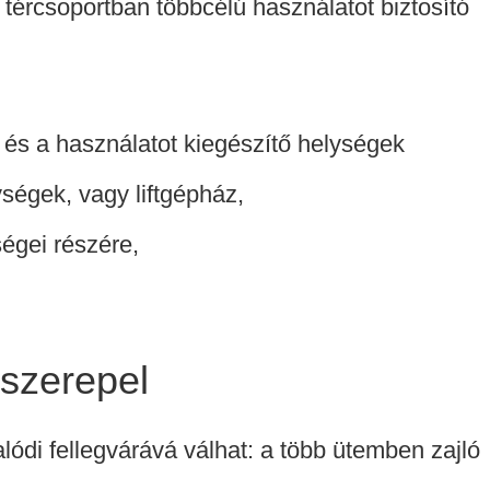
s tércsoportban többcélú használatot biztosító
 és a használatot kiegészítő helységek
ységek, vagy liftgépház,
ségei részére,
 szerepel
lódi fellegvárává válhat: a több ütemben zajló