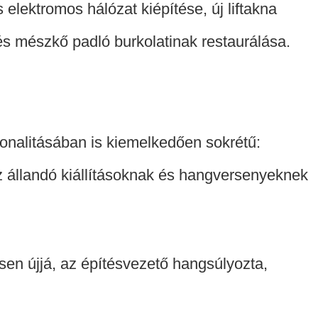
elektromos hálózat kiépítése, új liftakna
 és mészkő padló burkolatinak restaurálása.
onalitásában is kiemelkedően sokrétű:
 az állandó kiállításoknak és hangversenyeknek
en újjá, az építésvezető hangsúlyozta,