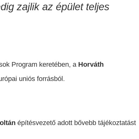
ig zajlik az épület teljes
osok Program keretében, a
Horváth
urópai uniós forrásból.
oltán
építésvezető adott bővebb tájékoztatást