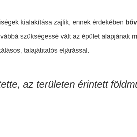
lyiségek kialakítása zajlik, ennek érdekében
bőv
továbbá szükségessé vált az épület alapjának 
lásos, talajátitatós eljárással.
ette, az területen érintett föl