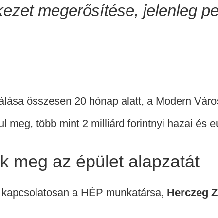
ezet megerősítése, jelenleg ped
válása összesen 20 hónap alatt, a Modern Vár
ul meg, több mint 2 milliárd forintnyi hazai és e
ik meg az épület alapzatát
l kapcsolatosan a HÉP munkatársa,
Herczeg Z