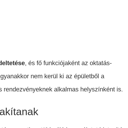
eltetése
, és fő funkciójaként az oktatás-
 Ugyanakkor nem kerül ki az épületből a
és rendezvényeknek alkalmas helyszínként is.
lakítanak