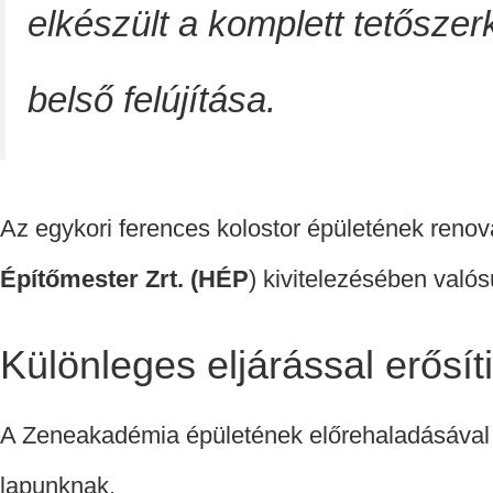
elkészült a komplett tetőszerk
belső felújítása.
Az egykori ferences kolostor épületének reno
Építőmester Zrt. (HÉP
) kivitelezésében valós
Különleges eljárással erősít
A Zeneakadémia épületének előrehaladásáva
lapunknak.