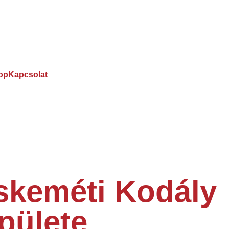
op
Kapcsolat
cskeméti Kodály
pülete