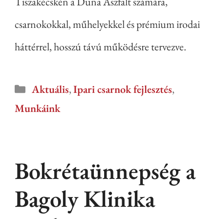
Tiszakécskén a Duna Aszfalt számára,
csarnokokkal, műhelyekkel és prémium irodai
háttérrel, hosszú távú működésre tervezve.
Aktuális
,
Ipari csarnok fejlesztés
,
Munkáink
Bokrétaünnepség a
Bagoly Klinika