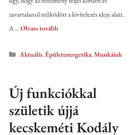
úgy, hogy az intézmény teljes körűen és
zavartalanul működött a kivitelezés ideje alatt.
A …
Olvass tovább
Aktuális
,
Épületenergetika
,
Munkáink
Új funkciókkal
születik újjá
kecskeméti Kodály